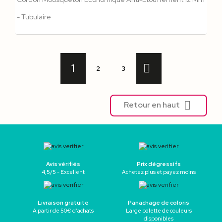
- Tubulaire

1
2
3

Retour en haut
Avis vérifiés
Prix dégressifs
4,5/5 - Excellent
Achetez plus et payez moins
Livraison gratuite
Panachage de coloris
A partir de 50€ d’achats
Large palette de couleurs
disponibles