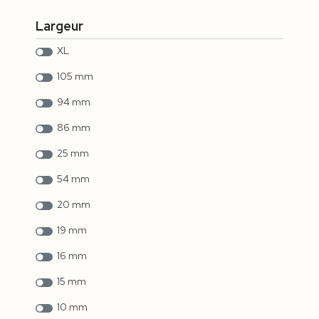
Largeur
XL
105 mm
94 mm
86 mm
25 mm
54 mm
20 mm
19 mm
16 mm
15 mm
10 mm