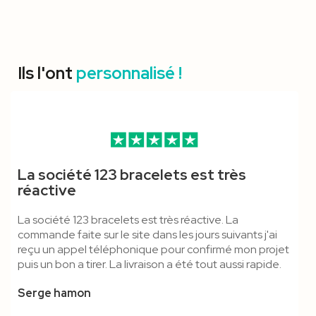
Ils l'ont
personnalisé !
Tour De Cou PVC
Mousqueton Standard &
Pince Crocodile - Lanyard
Pince Crocodile, Boucle
Porte-Badge Papier Recyclé
Mousqueton Standard -
La société 123 bracelets est très
Personnalisable
Boucle Détachable - Cordon
Polyester
Détachable & Anti-
RPET A6
Cordon Tubulaire
réactive
Polyester
Étouffement - Cordon
La société 123 bracelets est très réactive. La
Polyester
commande faite sur le site dans les jours suivants j'ai
reçu un appel téléphonique pour confirmé mon projet
puis un bon a tirer. La livraison a été tout aussi rapide.
Serge hamon