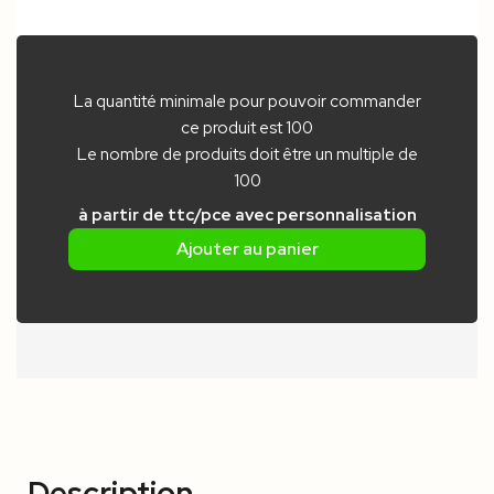
La quantité minimale pour pouvoir commander
ce produit est 100
Le nombre de produits doit être un multiple de
100
à partir de
ttc/pce
avec personnalisation
Ajouter au panier
Description