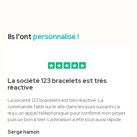
Ils l'ont
personnalisé !
Mousqueton Standard &
Mousqueton ECO, Boucle
Bracelet Vinyle 3 Coupons -
Tour De Cou 15 Mm,
Mousqueton Standard &
Bracelet Vinyle XL - Vierge
La société 123 bracelets est très
Anti-Étouffement - Cordon
Détachable & Anti-
Marqué
Mousqueton Standard Et
Anti-Étouffement - Cordon
réactive
Polyester
Étouffement - Cordon
Anti-Étouffement -
Tubulaire
La société 123 bracelets est très réactive. La
Polyester
Polyester
commande faite sur le site dans les jours suivants j'ai
reçu un appel téléphonique pour confirmé mon projet
puis un bon a tirer. La livraison a été tout aussi rapide.
Serge hamon