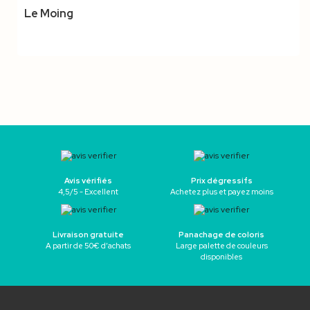
Le Moing
Avis vérifiés
Prix dégressifs
4,5/5 - Excellent
Achetez plus et payez moins
Livraison gratuite
Panachage de coloris
A partir de 50€ d’achats
Large palette de couleurs
disponibles