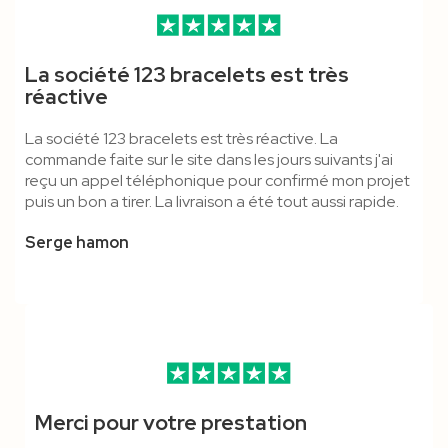
Bracelet Silicone Enfant -
Mousqueton Simple -
Mousqueton Simple & Anti-
Pince Crocodile & Anti-
Mousqueton Standard &
Bracelet Tissu Polyester
La société 123 bracelets est très
Vierge
TUBULAIRE
Étouffement - Cordon
Étouffement - Cordon
Boucle Détachable - Cordon
Bague Plastique - Marqué
réactive
Tubulaire
Polyester
Polyester
La société 123 bracelets est très réactive. La
commande faite sur le site dans les jours suivants j'ai
reçu un appel téléphonique pour confirmé mon projet
puis un bon a tirer. La livraison a été tout aussi rapide.
Serge hamon
Merci pour votre prestation