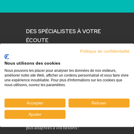
DES SPÉCIALISTES À VOTRE
ÉCOUTE
Nous savons combien il est important de choisir
Politique de confidentialité
les bons produits pour gérer l'accès et
l'identification des personnes. C'est pourquoi
Nous utilisons des cookies
notre équipe de spécialistes est à votre
Nous pouvons les placer pour analyser les données de nos visiteurs,
disposition pour vous offrir des conseils sur
améliorer notre site Web, afficher un contenu personnalisé et vous faire vivre
mesure !
une expérience inoubliable. Pour plus d'informations sur les cookies que
nous utilisons, ouvrez les paramètres.
Nos experts possèdent une connaissance
approfondie de nos produits et des meilleures
Accepter
Refuser
pratiques pour les utiliser. Que vous organisiez
un événement, gériez une entreprise ou
Ajuster
assuriez la sécurité de votre site, notre équipe
est là pour vous aider à trouver les solutions les
plus adaptées à vos besoins !