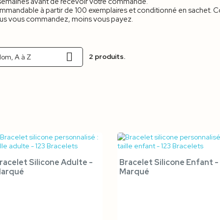
4 semaines avant de recevoir votre commande.
commandable à partir de 100 exemplaires et conditionné en sachet. 
 : plus vous commandez, moins vous payez.

2 produits.
om, A à Z


Aperçu rapide
Aperçu rapide
racelet Silicone Adulte -
Bracelet Silicone Enfant -
arqué
Marqué