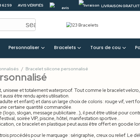
3 62 59
AVIS VÉRIFIÉS
LIVRAISON GRATUITE
4.5/5
50 €
search
Personnaliser
Bracelets
Tours de cou
P
onnalisés
Bracelet silicone personnalisé
ersonnalisé
, unisexe et totalement waterproof. Tout comme le bracelet velcro, il e
aussi être rendu après utilisation.
te et enfant) et dans un large choix de coloris : rouge vif, vert fonc
’une certaine quantité commandée.
logo, slogan, message publicitaire…), il peut être utilisé pour contrô
stival, soirée VIP, piscine, hôtel, manifestation sportive...
on, ce bracelet en plastique peut aussi être offert en goodie lor
is procédés pour le marquage : sérigraphie, creux ou relief. Le dél