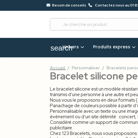
Besoin de conseils
Contactez nous au 01 8
?
68
Univers
Produits express
search
Accueil
Personnaliser
Bracelets pers
Bracelet silicone p
Le bracelet silicone est un modèle résistant
transmis d’une personne à une autre et peut 
Nous vous le proposons en deux formats (adul
Panachage de couleurs possible à partir d
Personnalisable avec un texte ou une image (
événement ou d’un site délimité : concert, fe
Considéré comme un support de communicati
publicitaire.
Chez 123 Bracelets, nous vous proposons tro