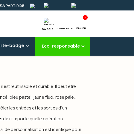
 À PARTIR DE
0
PANIER
CONNEXION
FAVORIS
orte-badge
Eco-responsable
st réutilisable et durable. Il peut être
é, bleu pastel, jaune fluo, rose pâle...
ler les entrées et les sorties d’un
s de n’importe quelle opération
ai de personnalisation est identique pour