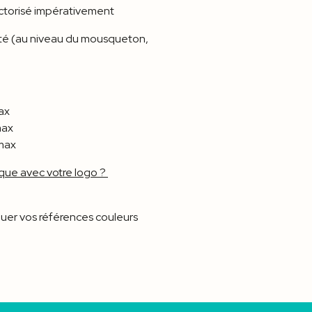
 vectorisé impérativement
té (au niveau du mousqueton,
ax
max
 max
que avec votre logo ?
er vos références couleurs