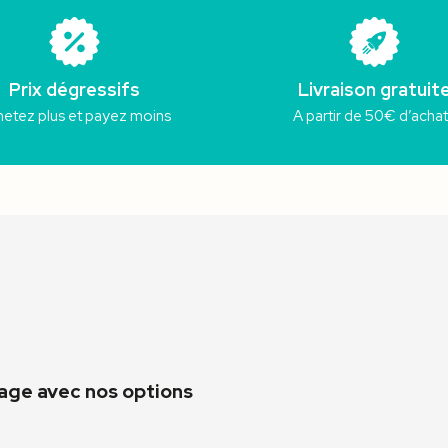
Prix dégressifs
Livraison gratuit
etez plus et payez moins
A partir de 50€ d’acha
mage avec nos options