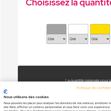
Choisissez la quantit
La quantité minimale pour 
Le nombre de produi
Politique de confident
à partir de
ttc/
Nous utilisons des cookies
Nous pouvons les placer pour analyser les données de nos visiteurs, améliorer n
site Web, afficher un contenu personnalisé et vous faire vivre une expérience