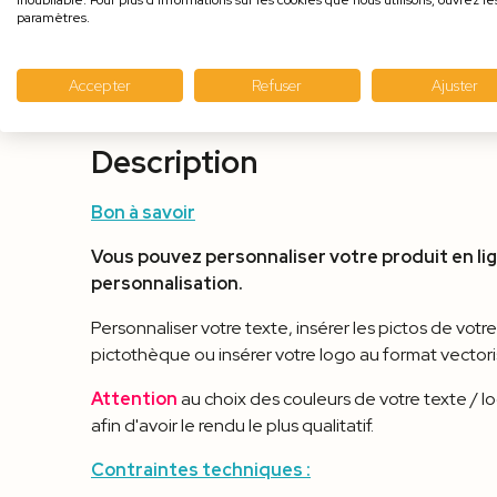
inoubliable. Pour plus d'informations sur les cookies que nous utilisons, ouvrez le
paramètres.
Accepter
Refuser
Ajuster
Description
Bon à savoir
Vous pouvez personnaliser votre produit en lig
personnalisation.
Personnaliser votre texte, insérer les pictos de votr
pictothèque ou insérer votre logo au format vectoris
Attention
au choix des couleurs de votre texte / l
afin d'avoir le rendu le plus qualitatif.
Contraintes techniques :