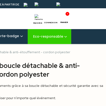
 À PARTIR DE
0
PANIER
CONNEXION
FAVORIS
orte-badge
Eco-responsable
chable & anti-étouffement - cordon polyester
 boucle détachable & anti-
ordon polyester
uments grâce à sa boucle détachable et sécurité garantie avec sa
iliser pour n'importe quel événement.