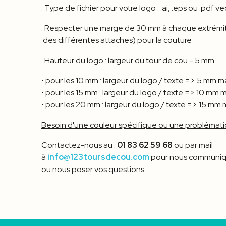
. Type de fichier pour votre logo : .ai, .eps ou .pdf
. Respecter une marge de 30 mm à chaque extrémi
des différentes attaches) pour la couture
. Hauteur du logo : largeur du tour de cou - 5 mm
• pour les 10 mm : largeur du logo / texte => 5 mm m
• pour les 15 mm : largeur du logo / texte => 10 mm 
• pour les 20 mm : largeur du logo / texte => 15 mm
Besoin d'une couleur spécifique ou une problémati
Contactez-nous au :
01 83 62 59 68
ou par mail
à
info@123toursdecou.com
pour nous communiqu
ou nous poser vos questions.