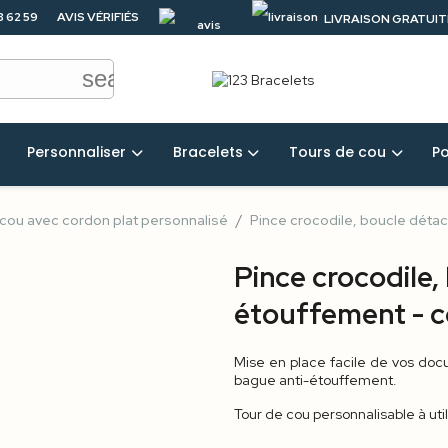
3 62 59
AVIS VÉRIFIÉS
LIVRAISON GRATUITE
4.5/5
50 €
search
Personnaliser
Bracelets
Tours de cou
P
 cou avec cordon plat personnalisé
Pince crocodile, boucle déta
Pince crocodile,
étouffement - c
Mise en place facile de vos doc
bague anti-étouffement.
Tour de cou personnalisable à ut