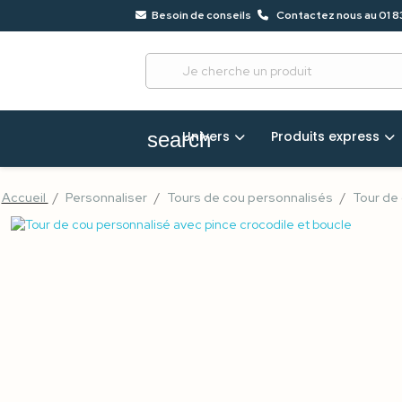
Besoin de conseils
Contactez nous au 01 8
?
68
Univers
Produits express
search
Accueil
Personnaliser
Tours de cou personnalisés
Tour de