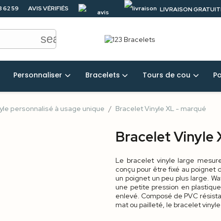
3 62 59
AVIS VÉRIFIÉS
LIVRAISON GRATUITE
4.5/5
50 €
search
Personnaliser
Bracelets
Tours de cou
P
nyle personnalisé à usage unique
Bracelet Vinyle XL - marqué
Bracelet Vinyle
Le bracelet vinyle large mesure
conçu pour être fixé au poignet d
un poignet un peu plus large. Wa
une petite pression en plastique
enlevé. Composé de PVC résistant
mat ou pailleté, le bracelet vinyl