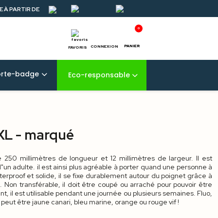
 À PARTIR DE
0
PANIER
CONNEXION
FAVORIS
orte-badge
Eco-responsable
 XL - marqué
 250 millimètres de longueur et 12 millimètres de largeur. Il est
"un adulte. il est ainsi plus agréable à porter quand une personne à
terproof et solide, il se fixe durablement autour du poignet grâce à
. Non transférable, il doit être coupé ou arraché pour pouvoir être
, il est utilisable pendant une journée ou plusieurs semaines. Fluo,
e peut être jaune canari, bleu marine, orange ou rouge vif !