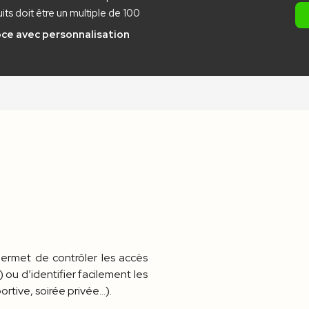
ts doit être un multiple de 100
pce
avec personnalisation
 permet de contrôler les accès
 ou d’identifier facilement les
rtive, soirée privée…).