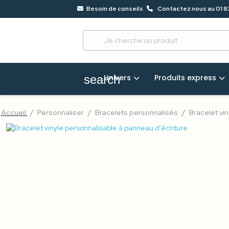
Besoin de conseils
Contactez nous au 01 8
?
68
Univers
Produits express
search
Accueil
Personnaliser
Bracelets personnalisés
Bracelet vi