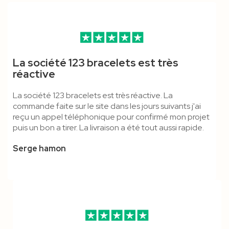
Porte-Badge Face Ouverte
Mousqueton Standard,
Tour De Cou PVC
Mousqueton ECO - Cordon
Mousqueton Standard -
Mousqueton Standard &
La société 123 bracelets est très
Écologique
Boucle Détachable & Anti-
Personnalisable
Polyester
Cordon Tubulaire
Boucle Détachable - Cordon
réactive
Étouffement - Cordon
Polyester
La société 123 bracelets est très réactive. La
Polyester
commande faite sur le site dans les jours suivants j'ai
reçu un appel téléphonique pour confirmé mon projet
puis un bon a tirer. La livraison a été tout aussi rapide.
Serge hamon