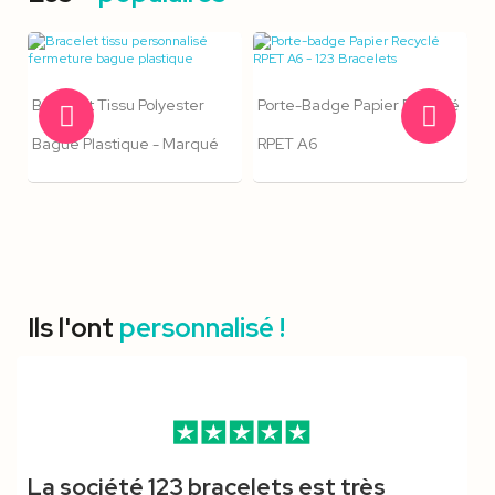
Bracelet Tissu Polyester
Porte-Badge Papier Recyclé
Bague Plastique - Marqué
RPET A6
Ils l'ont
personnalisé !
Pince Crocodile - Lanyard
Bracelet Silicone Enfant -
Bracelet Tyvek Zéro Déchet
Cordon Mousqueton
Pince Crocodile, Boucle
Mousqueton Standard &
La société 123 bracelets est très
Polyester
Vierge
19mm Avec Coupon
Économique Anti-
Détachable & Anti-
Boucle Détachable - Cordon