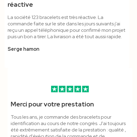
réactive
Détachable - Marqué
Étouffement 12 Mm -
Étouffement - Cordon
Polyester
La société 123 bracelets est très réactive. La
Tubulaire
Polyester
commande faite sur le site dans les jours suivants j'ai
reçu un appel téléphonique pour confirmé mon projet
puis un bon a tirer. La livraison a été tout aussi rapide.
Serge hamon
Merci pour votre prestation
Tous les ans, je commande des bracelets pour
identification au cours de notre congrès. J'ai toujours
été extrêmement satisfaite de la prestation : qualité ,
rapidité d'éxécution de la commande et de