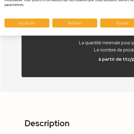
inoubliable. Pour plus d'informations sur les cookies que nous utilisons, ouvrez le
paramètres.
Accepter
Refuser
Ajuster
La quantité minimale pour 
Le nombre de produi
à partir de
ttc/
Description