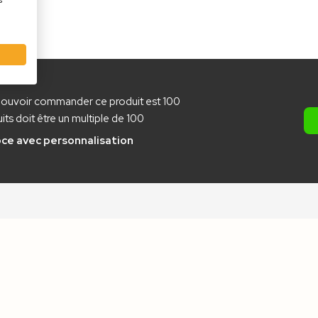
s
pouvoir commander ce produit est 100
ts doit être un multiple de 100
pce
avec personnalisation