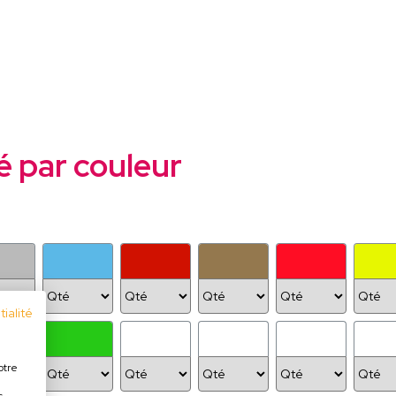
é par couleur
ialité
otre