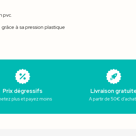
n pvc.
e grâce à sa pression plastique
Prix dégressifs
Livraison gratuit
etez plus et payez moins
A partir de 50€ d’acha