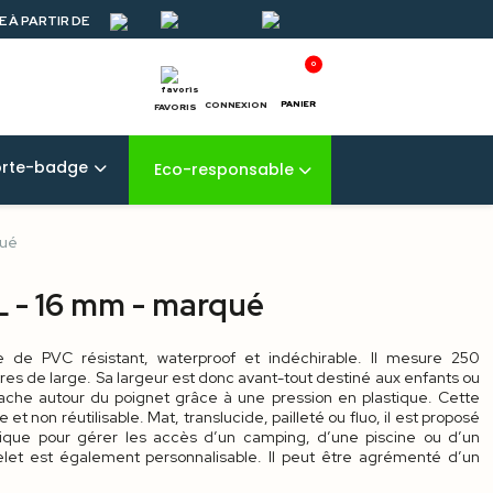
 À PARTIR DE
0
PANIER
CONNEXION
FAVORIS
orte-badge
Eco-responsable
qué
L - 16 mm - marqué
 de PVC résistant, waterproof et indéchirable. Il mesure 250
tres de large. Sa largeur est donc avant-tout destiné aux enfants ou
ttache autour du poignet grâce à une pression en plastique. Cette
 et non réutilisable. Mat, translucide, pailleté ou fluo, il est proposé
tique pour gérer les accès d’un camping, d’une piscine ou d’un
let est également personnalisable. Il peut être agrémenté d’un