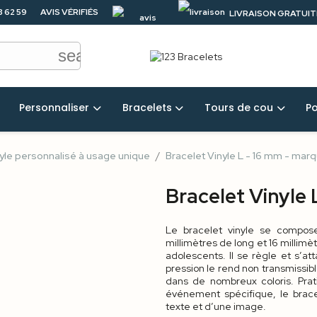
3 62 59
AVIS VÉRIFIÉS
LIVRAISON GRATUITE
4.5/5
50 €
search
Personnaliser
Bracelets
Tours de cou
P
nyle personnalisé à usage unique
Bracelet Vinyle L - 16 mm - mar
Bracelet Vinyle 
Le bracelet vinyle se compose
millimètres de long et 16 millimè
adolescents. Il se règle et s’a
pression le rend non transmissible
dans de nombreux coloris. Pra
événement spécifique, le brace
texte et d’une image.