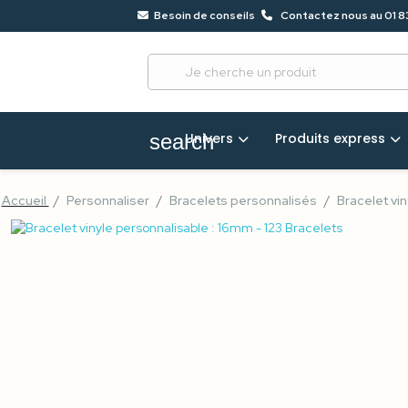
Besoin de conseils
Contactez nous au 01 8
?
68
Univers
Produits express
search
Accueil
Personnaliser
Bracelets personnalisés
Bracelet vi