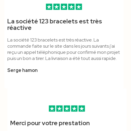
Tour De Cou 20 Mm Boucle
Pince Crocodile, Boucle
Pince Crocodile & Anti-
Mousqueton Simple -
Bracelet Tyvek Zéro Déchet
Porte Badge Kraft CB
La société 123 bracelets est très
Détachable - Polyester
Détachable & Anti-
Étouffement - Cordon
Cordon Tubulaire
19mm Avec Coupon
réactive
Étouffement - Cordon
Polyester
Détachable - Marqué
La société 123 bracelets est très réactive. La
Polyester
commande faite sur le site dans les jours suivants j'ai
reçu un appel téléphonique pour confirmé mon projet
puis un bon a tirer. La livraison a été tout aussi rapide.
Serge hamon
Merci pour votre prestation