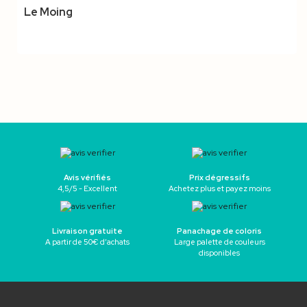
Le Moing
Avis vérifiés
Prix dégressifs
4,5/5 - Excellent
Achetez plus et payez moins
Livraison gratuite
Panachage de coloris
A partir de 50€ d’achats
Large palette de couleurs
disponibles