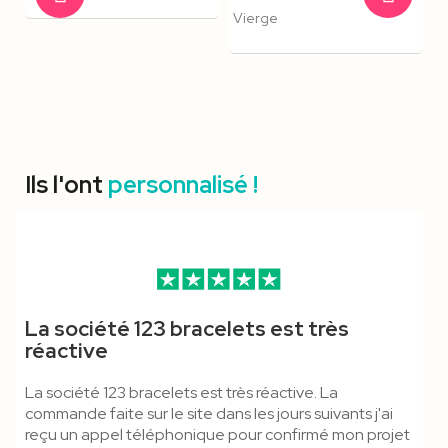
Vierge
Ils l'ont
personnalisé !
Porte-Badge Face Ouverte
Tour De Cou 15 Mm,
Bracelet Velcro 20mm -
Mousqueton Standard -
Porte-Badge Papier Recyclé
Bracelet Satin Clip Plastique
La société 123 bracelets est très
Écologique
Mousqueton Standard Et
Marqué
Lanyard Polyester
RPET A6
- Marqué
réactive
Anti-Étouffement -
La société 123 bracelets est très réactive. La
Polyester
commande faite sur le site dans les jours suivants j'ai
reçu un appel téléphonique pour confirmé mon projet