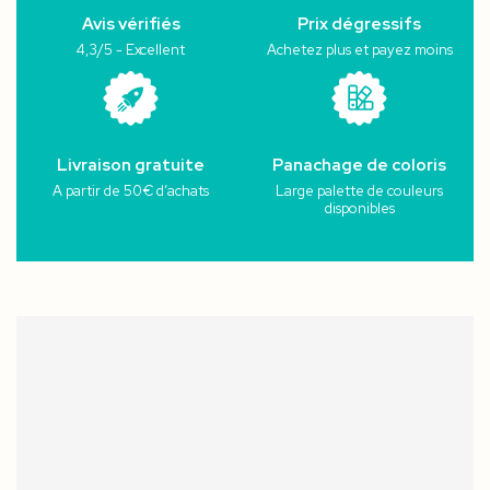
Avis vérifiés
Prix dégressifs
4,3/5 - Excellent
Achetez plus et payez moins
Livraison gratuite
Panachage de coloris
A partir de 50€ d’achats
Large palette de couleurs
disponibles