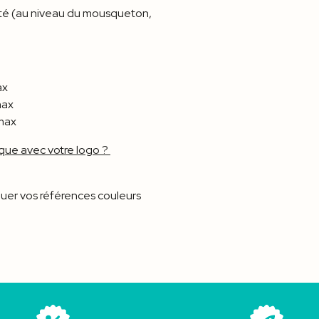
té (au niveau du mousqueton,
ax
max
 max
que avec votre logo ?
er vos références couleurs