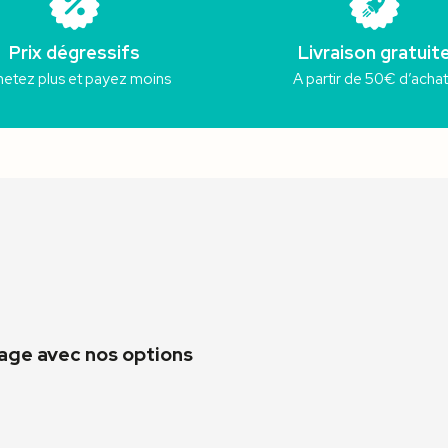
Prix dégressifs
Livraison gratuit
etez plus et payez moins
A partir de 50€ d’acha
mage avec nos options