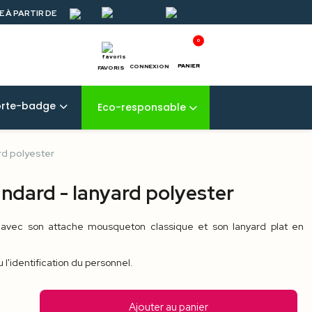
 À PARTIR DE
0
PANIER
CONNEXION
FAVORIS
orte-badge
Eco-responsable
d polyester
dard - lanyard polyester
 avec son attache mousqueton classique et son lanyard plat en
 l'identification du personnel.
Ajouter au panier