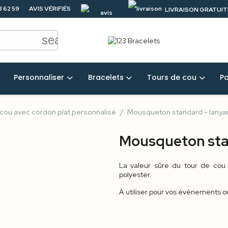
3 62 59
AVIS VÉRIFIÉS
LIVRAISON GRATUITE
4.5/5
50 €
search
Personnaliser
Bracelets
Tours de cou
P
 cou avec cordon plat personnalisé
Mousqueton standard - lanyar
Mousqueton stan
La valeur sûre du tour de cou
polyester.
À utiliser pour vos événements ou