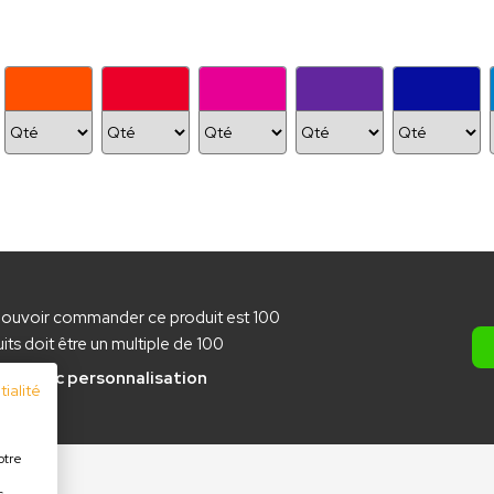
pouvoir commander ce produit est 100
ts doit être un multiple de 100
pce
avec personnalisation
ialité
otre