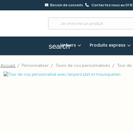
Besoin de conseils
Contactez nous au 01 8
?
68
Univers
Produits express
search
Accueil
Personnaliser
Tours de cou personnalisés
Tour de