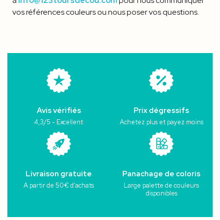
à
info@123toursdecou.com
pour nous communiquer
vos références couleurs ou nous poser vos questions.
Avis vérifiés
Prix dégressifs
4,3/5 - Excellent
Achetez plus et payez moins
Livraison gratuite
Panachage de coloris
A partir de 50€ d’achats
Large palette de couleurs
disponibles