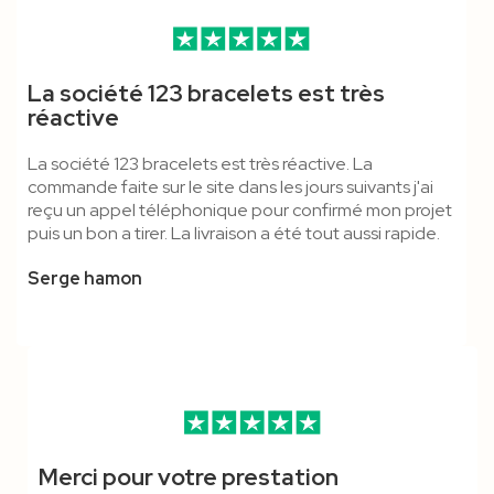
Porte-Badge Papier Recyclé
Bracelet Vinyle L - 16 Mm -
Bracelet Velcro 20mm -
Tour De Cou PVC
Porte Badge Kraft CB
Porte-Badge Face Ouverte
La société 123 bracelets est très
RPET A6
Vierge
Marqué
Personnalisable
Écologique
réactive
La société 123 bracelets est très réactive. La
commande faite sur le site dans les jours suivants j'ai
reçu un appel téléphonique pour confirmé mon projet
puis un bon a tirer. La livraison a été tout aussi rapide.
Serge hamon
Merci pour votre prestation