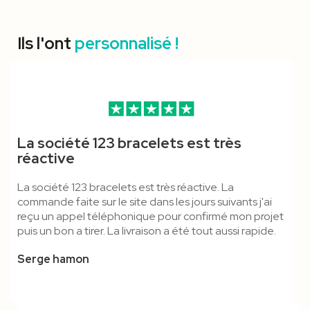
Ils l'ont
personnalisé !
Porte-Badge Kraft Format
Mousqueton Simple & Anti-
Mousqueton ECO - Cordon
Pince Crocodile & Boucle
Bracelet Satin Clip Plastique
Bracelet Tissu Polyester
La société 123 bracelets est très
A6
Étouffement - Cordon
Polyester
Détachable - Cordon
- Marqué
Bague Plastique - Marqué
réactive
Tubulaire
Polyester
La société 123 bracelets est très réactive. La
commande faite sur le site dans les jours suivants j'ai
reçu un appel téléphonique pour confirmé mon projet
puis un bon a tirer. La livraison a été tout aussi rapide.
Serge hamon