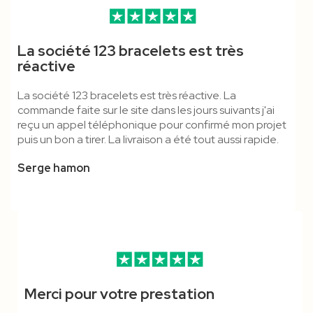
Mousqueton Standard,
Mousqueton Standard -
Pince Crocodile - Lanyard
Bracelet Tissu Polyester
Porte Badge Souple Format
Porte-Badge Face Ouverte
La société 123 bracelets est très
Boucle Détachable & Anti-
Lanyard Polyester
Polyester
Bague Plastique - Marqué
CB
Écologique
réactive
Étouffement - Cordon
La société 123 bracelets est très réactive. La
Polyester
commande faite sur le site dans les jours suivants j'ai
reçu un appel téléphonique pour confirmé mon projet
puis un bon a tirer. La livraison a été tout aussi rapide.
Serge hamon
Merci pour votre prestation