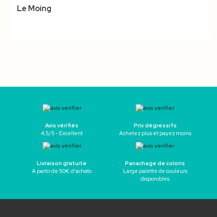
Le Moing
Avis vérifiés
Prix dégressifs
4,5/5 - Excellent
Achetez plus et payez moins
Livraison gratuite
Panachage de coloris
A partir de 50€ d’achats
Large palette de couleurs
disponibles