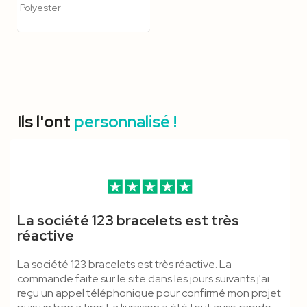
Polyester
Ils l'ont
personnalisé !
Tour De Cou 20 Mm Boucle
Pince Crocodile - Lanyard
Porte Badge Souple Format
Cordon Mousqueton
Bracelet Tyvek 25 Mm -
Bracelet Vinyle XL - Marqué
La société 123 bracelets est très
Détachable - Polyester
Polyester
CB
Économique Anti-
Marqué
réactive
Étouffement 12 Mm -
La société 123 bracelets est très réactive. La
Tubulaire
commande faite sur le site dans les jours suivants j'ai
reçu un appel téléphonique pour confirmé mon projet