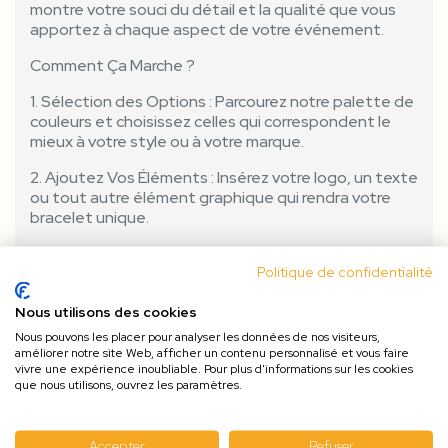
montre votre souci du détail et la qualité que vous
apportez à chaque aspect de votre événement.
Comment Ça Marche ?
1. Sélection des Options : Parcourez notre palette de
couleurs et choisissez celles qui correspondent le
mieux à votre style ou à votre marque.
2. Ajoutez Vos Éléments : Insérez votre logo, un texte
ou tout autre élément graphique qui rendra votre
bracelet unique.
3. Bon à Tirer (BAT) : Recevez un aperçu détaillé de
Politique de confidentialité
votre design personnalisé et validez-le avant la
production pour garantir que tout est parfait.
Nous utilisons des cookies
Transformez vos bracelets en un outil puissant et
Nous pouvons les placer pour analyser les données de nos visiteurs,
personnalisé qui fait la différence ! Commencez dès
améliorer notre site Web, afficher un contenu personnalisé et vous faire
maintenant et voyez comment un simple bracelet
vivre une expérience inoubliable. Pour plus d'informations sur les cookies
que nous utilisons, ouvrez les paramètres.
peut devenir un symbole fort de votre événement
ou de votre marque. Laissez libre cours à votre
créativité et démarquez-vous avec nos bracelets
Accepter
Refuser