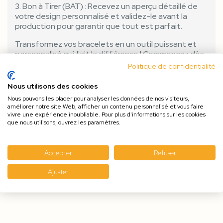
3. Bon à Tirer (BAT) : Recevez un aperçu détaillé de
votre design personnalisé et validez-le avant la
production pour garantir que tout est parfait.
Transformez vos bracelets en un outil puissant et
personnalisé qui fait la différence ! Commencez dès
maintenant et voyez comment un simple bracelet
Politique de confidentialité
peut devenir un symbole fort de votre événement
ou de votre marque. Laissez libre cours à votre
Nous utilisons des cookies
créativité et démarquez-vous avec nos bracelets
Nous pouvons les placer pour analyser les données de nos visiteurs,
personnalisés !
améliorer notre site Web, afficher un contenu personnalisé et vous faire
vivre une expérience inoubliable. Pour plus d'informations sur les cookies
que nous utilisons, ouvrez les paramètres.
Accepter
Refuser
Ajuster