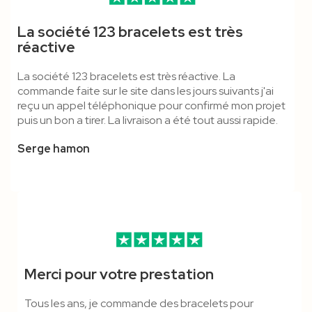
Bracelet Vinyle L - 16 Mm -
Bracelet Tyvek Zéro Déchet
Carte Éco-Minéral
Tour De Cou 20 Mm
Bracelet Silicone Enfant -
Tour De Cou 15 Mm
La société 123 bracelets est très
Vierge
19mm Avec Coupon
Mousqueton Standard -
Vierge
Mousqueton Standard -
réactive
Détachable - Marqué
Polyester
Polyester
La société 123 bracelets est très réactive. La
commande faite sur le site dans les jours suivants j'ai
reçu un appel téléphonique pour confirmé mon projet
puis un bon a tirer. La livraison a été tout aussi rapide.
Serge hamon
Merci pour votre prestation
Tous les ans, je commande des bracelets pour