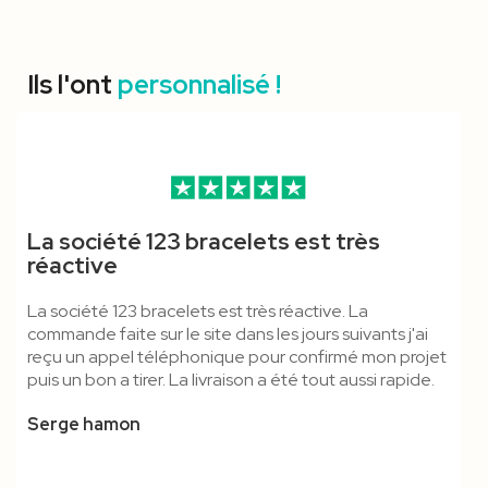
Ils l'ont
personnalisé !
Pince Crocodile & Bague
Pince Crocodile & Anti-
Mousqueton Simple -
Porte-Badge Face Ouverte
Pince Crocodile & Boucle
Mousqueton Standard &
La société 123 bracelets est très
Anti-Étouffement - Lanyard
Étouffement - Cordon
Cordon Tubulaire
Écologique
Détachable - Cordon
Boucle Détachable - Cordon
réactive
Tubulaire
Polyester
Polyester
Polyester
La société 123 bracelets est très réactive. La
commande faite sur le site dans les jours suivants j'ai
reçu un appel téléphonique pour confirmé mon projet
puis un bon a tirer. La livraison a été tout aussi rapide.
Serge hamon