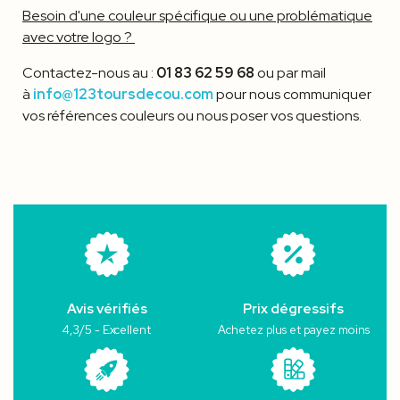
Besoin d'une couleur spécifique ou une problématique
avec votre logo ?
Contactez-nous au :
01 83 62 59 68
ou par mail
à
info@123toursdecou.com
pour nous communiquer
vos références couleurs ou nous poser vos questions.
Avis vérifiés
Prix dégressifs
4,3/5 - Excellent
Achetez plus et payez moins