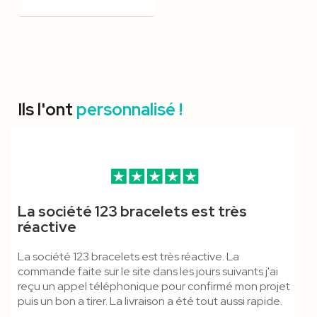
Ils l'ont
personnalisé !
Carte Éco-Minéral
Mousqueton Standard &
Bracelet Tyvek 19 Mm -
Bracelet Tyvek Zéro Déchet
Mousqueton Simple -
Porte-Badge Kraft Format
La société 123 bracelets est très
Anti-Étouffement - Cordon
Vierge
19mm Avec Coupon
TUBULAIRE
A6
réactive
Tubulaire
Détachable - Marqué
La société 123 bracelets est très réactive. La
commande faite sur le site dans les jours suivants j'ai
reçu un appel téléphonique pour confirmé mon projet
puis un bon a tirer. La livraison a été tout aussi rapide.