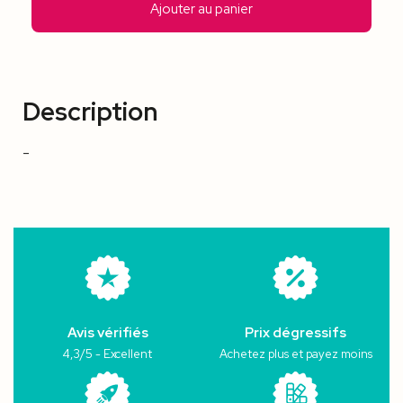
Ajouter au panier
Description
-
Avis vérifiés
Prix dégressifs
4,3/5 - Excellent
Achetez plus et payez moins