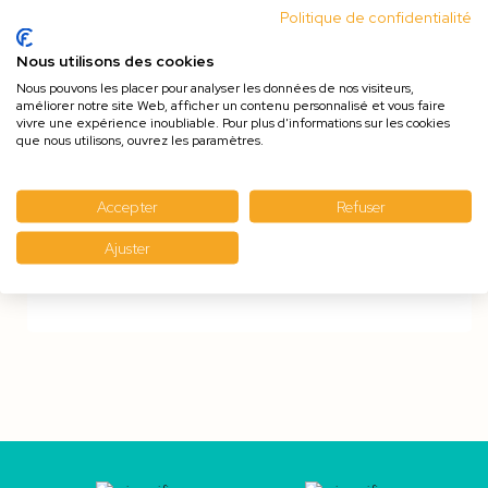
Politique de confidentialité
Nous utilisons des cookies
Nous pouvons les placer pour analyser les données de nos visiteurs,
Facile à mettre
améliorer notre site Web, afficher un contenu personnalisé et vous faire
vivre une expérience inoubliable. Pour plus d'informations sur les cookies
que nous utilisons, ouvrez les paramètres.
Facile à mettre, permet au service de sécurité de
contrôler facilement les aller et venus du public sans
aucune fraudes . Pour l'enlever il faut le couper donc
Accepter
Refuser
aucune possibilité de faire un échange.
Ajuster
Le Moing