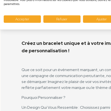
inoubliable. Pour plus d'informations sur les cookies que nous utilisons, ouvrez le
paramètres.
Personnalisez le !
Accepter
Refuser
Ajuster
Créez un bracelet unique et à votre i
de personnalisation !
Que ce soit pour un événement marquant, un cont
une campagne de communication percutante, nos 
se démarquer. Imaginez le plaisir de voir vos invité
reflète parfaitement votre marque ou le thème 
Pourquoi Personnaliser ?
Un Design Qui Vous Ressemble : Choisissez parm