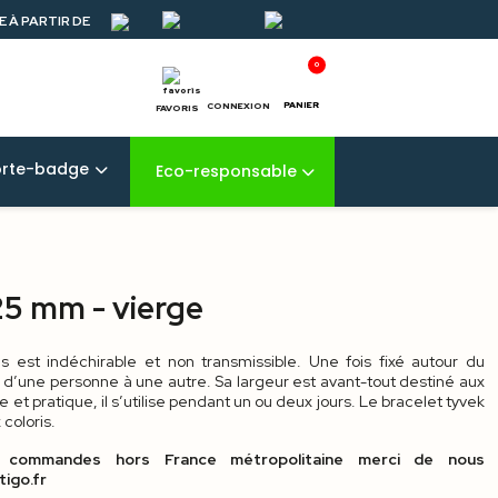
 À PARTIR DE
0
PANIER
CONNEXION
FAVORIS
orte-badge
Eco-responsable
25 mm - vierge
s est indéchirable et non transmissible. Une fois fixé autour du
ré d’une personne à une autre. Sa largeur est avant-tout destiné aux
et pratique, il s’utilise pendant un ou deux jours. Le bracelet tyvek
coloris.
commandes hors France métropolitaine merci de nous
tigo.fr