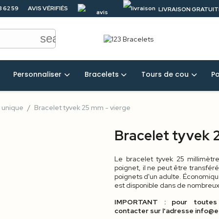
3 62 59
AVIS VÉRIFIÉS
LIVRAISON GRATUITE
4.5/5
50 €
search
Personnaliser
Bracelets
Tours de cou
P
e unique
Bracelet tyvek 25 mm - vierge
Bracelet tyvek 
Le bracelet tyvek 25 millimètre
poignet, il ne peut être transfé
poignets d'un adulte. Économique 
est disponible dans de nombreux 
IMPORTANT : pour toutes 
contacter sur l'adresse info@e