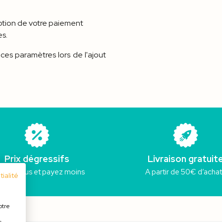
eption de votre paiement
es.
 ces paramètres lors de l'ajout
Prix dégressifs
Livraison gratuit
etez plus et payez moins
A partir de 50€ d’acha
ialité
otre