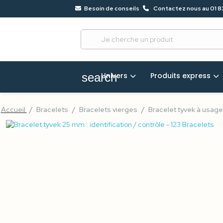
Besoin de conseils
Contactez nous au 01 8
?
68
Univers
Produits express
search
Accueil
Bracelets
Bracelets vierges
Bracelet tyvek à usag