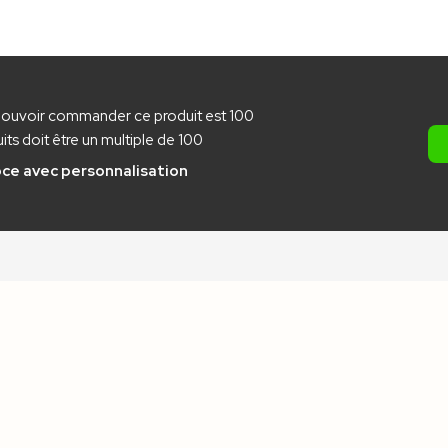
pouvoir commander ce produit est 100
ts doit être un multiple de 100
pce
avec personnalisation