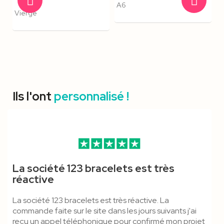
A6
Vierge
Ils l'ont
personnalisé !
Porte Badge Kraft CB
Mousqueton Standard -
Pince Crocodile & Anti-
Tour De Cou En Sublimation -
Pince Crocodile & Boucle
Mousqueton Standard &
La société 123 bracelets est très
Cordon Tubulaire
Étouffement - Cordon
Polyester Satiné
Détachable - Cordon
Anti-Étouffement - Cordon
réactive
Polyester
Polyester
Polyester
La société 123 bracelets est très réactive. La
commande faite sur le site dans les jours suivants j'ai
reçu un appel téléphonique pour confirmé mon projet