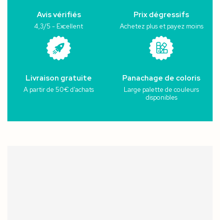
Avis vérifiés
Prix dégressifs
4,3/5 - Excellent
Achetez plus et payez moins
Livraison gratuite
Panachage de coloris
A partir de 50€ d’achats
Large palette de couleurs
disponibles