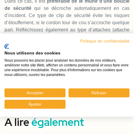
Dans ce cas, il est
préférable de le munir d’une boucle
de sécurité
qui se décroche automatiquement en cas
d’incident. Ce type de clip de sécurité évite les risques
d’étouffement, si le cordon tour de cou s’accroche quelque
part. Réfléchissez également au type d’attaches (attache
éco, attache standard ou attache crocodile) que vous
Politique de confidentialité
choisissez, certaines d’entre elles sont plus aisément
utilisables par les enfants. Les enfants sont souvent attirés
Nous utilisons des cookies
par ce type d’objets. Ils sont aussi un moyen d’atteindre les
Nous pouvons les placer pour analyser les données de nos visiteurs,
améliorer notre site Web, afficher un contenu personnalisé et vous faire vivre
adultes qui les entourent. Le collier faisant partie du
une expérience inoubliable. Pour plus d'informations sur les cookies que
quotidien, il s’imprègne aussi dans l’univers visuel de
nous utilisons, ouvrez les paramètres.
clients potentiels.
Accepter
Refuser
Comment choisir son tour de cou événementiel ?
Ajuster
A lire
également