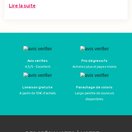
Lire la suite
Avis vérifiés
Prix dégressifs
4,5/5 - Excellent
Achetez plus et payez moins
Livraison gratuite
Panachage de coloris
A partir de 50€ d’achats
Large palette de couleurs
disponibles