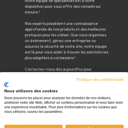
notre équipe de spécialistes est à votre
disposition pour vous offrir des conseils sur
mesure !
Nos experts possèdent une connaissance
approfondie de nos produits et des meilleures
pratiques pour les utiliser. Que vous organisiez
un événement, gériez une entreprise ou
assuriez la sécurité de votre site, notre équipe
est là pour vous aider à trouver les solutions les
plus adaptées à vos besoins !
Contactez-nous dès aujourd'hui pour
bénéficier de notre expertise et découvrir
Politique de confidentialité
comment nous pouvons faciliter la gestion de
vos accès et identifications.
Nous utilisons des cookies
Centre
Infoline
Nous pouvons les placer pour analyser les données de nos visiteurs,
d’aide
01 83 62
améliorer notre site Web, afficher un contenu personnalisé et vous faire vivre
une expérience inoubliable. Pour plus d'informations sur les cookies que
CONTACT
59 68
nous utilisons, ouvrez les paramètres.
Service client
Du Lundi au Vendredi 9h-12h /
13h-18h